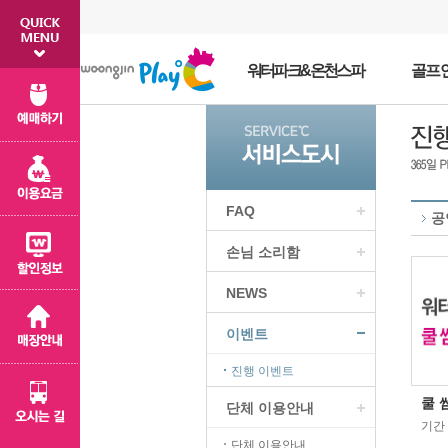
워터파크&온천스파
골프
FAQ
공
손님 소리함
NEWS
이벤트
진행 이벤트
쿨 
단체 이용안내
기간 :
단체 이용안내