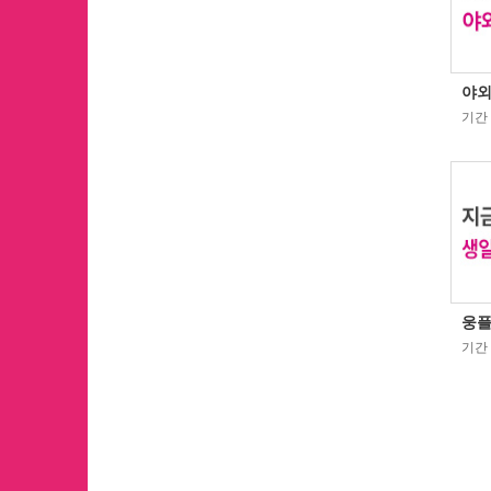
야외
기간 :
웅플
기간 :