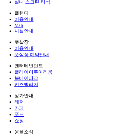
실내 스크린 타석
플랜디
이용안내
Map
시설안내
풋살장
이용안내
풋살장 예약안내
엔터테인먼트
플레이아쿠아리움
볼베어파크
키즈빌리지
상가안내
레저
카페
푸드
쇼핑
웅플소식