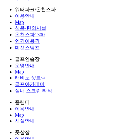
워터파크/온천스파
이용안내
Map
식음·편의시설
온천스파1300
연간이용권
미션스탬프
골프연습장
운영안내
Map
래비노 샷트랙
골프아카데미
실내 스크린 타석
플랜디
이용안내
Map
시설안내
풋살장
이용안내