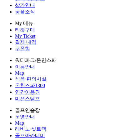
상가안내
웅플소식
My 메뉴
티켓구매
My Ticket
결제 내역
쿠폰함
워터파크/온천스파
이용안내
Map
식음·편의시설
온천스파1300
연간이용권
미션스탬프
골프연습장
운영안내
Map
래비노 샷트랙
골프아카데미