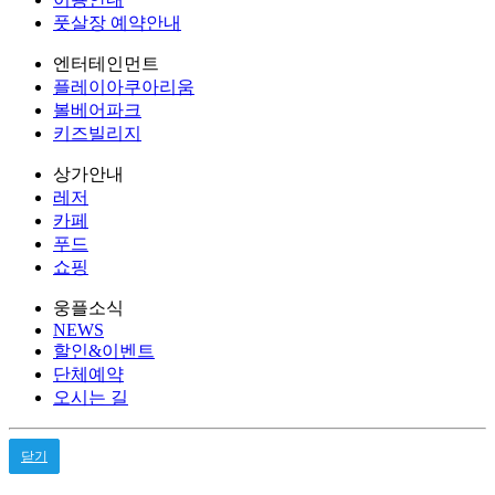
풋살장 예약안내
엔터테인먼트
플레이아쿠아리움
볼베어파크
키즈빌리지
상가안내
레저
카페
푸드
쇼핑
웅플소식
NEWS
할인&이벤트
단체예약
오시는 길
닫기