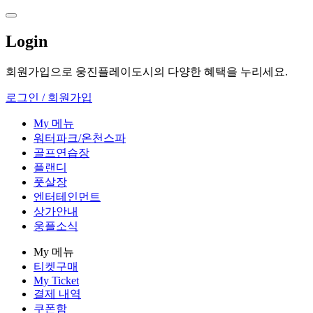
Login
회원가입으로 웅진플레이도시의 다양한 혜택을 누리세요.
로그인 / 회원가입
My 메뉴
워터파크/온천스파
골프연습장
플랜디
풋살장
엔터테인먼트
상가안내
웅플소식
My 메뉴
티켓구매
My Ticket
결제 내역
쿠폰함