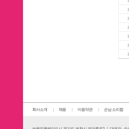
회사소개
채용
이용약관
손님 소리함
㈜웅진플레이도시 경기도 부천시 조마루로2 ㅣ 대표자 : 송