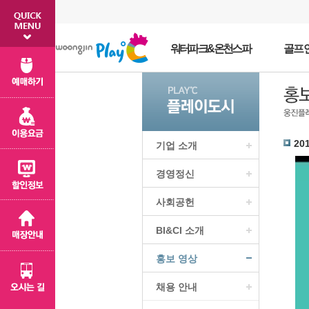
워터파크&온천스파
골프
20
기업 소개
경영정신
사회공헌
BI&CI 소개
홍보 영상
채용 안내