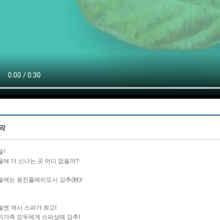
막
을!
을에 더 신나는 곳 어디 없을까?
을에는 웅진플레이도시 강추(秋)!
을엔 역시 스파가 최고!
리가족 모두에게 스파상떼 강추!