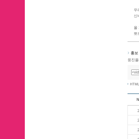
우
신
올
뽀
홍보
웅진플
HTM